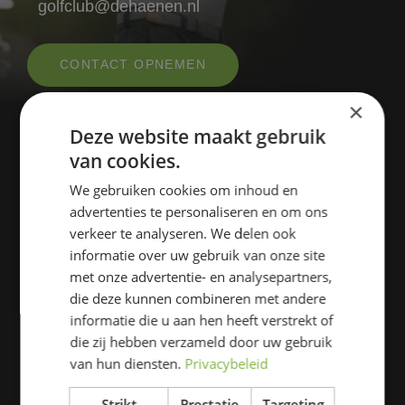
golfclub@dehaenen.nl
CONTACT OPNEMEN
×
Deze website maakt gebruik
van cookies.
We gebruiken cookies om inhoud en
advertenties te personaliseren en om ons
verkeer te analyseren. We delen ook
informatie over uw gebruik van onze site
Laan der Continenten 70
met onze advertentie- en analysepartners,
die deze kunnen combineren met andere
4847DG Teteringen (Breda)
informatie die u aan hen heeft verstrekt of
die zij hebben verzameld door uw gebruik
+31 (0) 76 5716714
van hun diensten.
Privacybeleid
(Di/Do van 09.00 tot 12.00 uur)
Strikt
Prestatie
Targeting