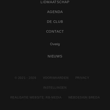
LIDMAATSCHAP
Strikt noodzakelijke cookies maken de
kernfunctionaliteiten van de website mogelijk, zoals
gebruikersaanmelding en accountbeheer. De
AGENDA
website kan niet goed worden gebruikt zonder de
strikt noodzakelijke cookies.
DE CLUB
Naam
Aanbieder
/
Domein
Vervaldatum
CONTACT
CookieScriptConsent
4 weken 2
CookieScript
dagen
www.golfclubdehaenen.nl
Overig
NIEUWS
© 2021 - 2026
VOORWAARDEN
PRIVACY
PHPSESSID
Sessie
PHP.net
www.golfclubdehaenen.nl
INSTELLINGEN
REALISATIE WEBSITE: RB-MEDIA
WEBDESIGN BREDA
Google Privacy Policy