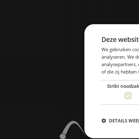
Deze websit
We gebruiken coo
analyseren. We de
analysepartners,
of die zij hebbe
Strikt noodzak
DETAILS WE