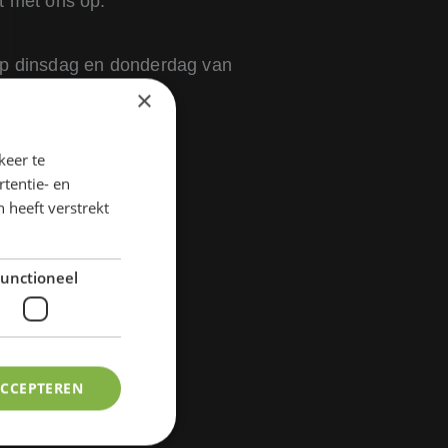
ct met ons op.
op dinsdag en donderdag van
×
keer te
tentie- en
 heeft verstrekt
unctioneel
ACCEPTEREN