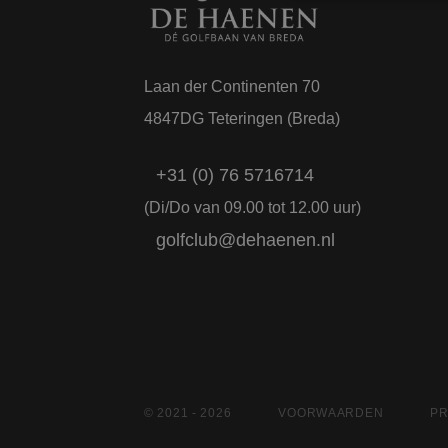
Strikt noodzakelijke
Laan der Continenten 70
accountbeheer. De we
4847DG Teteringen (Breda)
Naam
CookieScriptConse
+31 (0) 76 5716714
(Di/Do van 09.00 tot 12.00 uur)
PHPSESSID
golfclub@dehaenen.nl
Naam
Naam
Aanbi
© 2021 - 2026
VOORWAARDEN
PR
_ga
MR
Micro