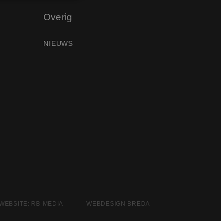
Overig
elding en
NIEUWS
 Cookie-Script.com-
 bezoekers te
okie-Script.com is
 op basis van de
oor algemene
ariabelen van
Het is normaal
eerd nummer, hoe
n voor de site, maar
n van een ingelogde
ina's.
 WEBSITE: RB-MEDIA
WEBDESIGN BREDA
versal Analytics -
algemeen gebruikte
ebruiken om het