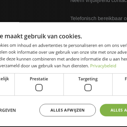
Neem vrijblijvend conta
Telefonisch bereikbaar 
09.00-12.00 uur.
e maakt gebruik van cookies.
+31 (0) 76 5716714
kies om inhoud en advertenties te personaliseren en om ons ver
golfclub@dehaenen.nl
len ook informatie over uw gebruik van onze site met onze adver
 die deze kunnen combineren met andere informatie die u aan hen
n verzameld door uw gebruik van hun diensten.
Privacybeleid
CONTACT OPNEMEN
elijk
Prestatie
Targeting
F
ERGEVEN
ALLES AFWIJZEN
ALLES 