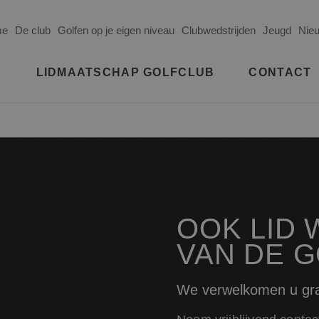
me
De club
Golfen op je eigen niveau
Clubwedstrijden
Jeugd
Nie
LIDMAATSCHAP GOLFCLUB
CONTACT
OOK LID
VAN DE 
We verwelkomen u gr