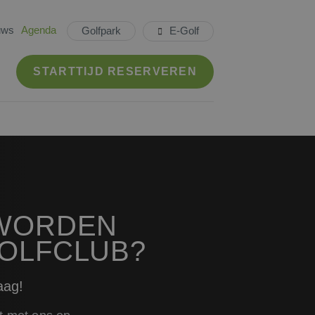
uws
Agenda
E-Golf
Golfpark
STARTTIJD RESERVEREN
 WORDEN
GOLFCLUB?
aag!