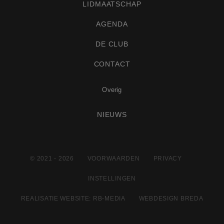
LIDMAATSCHAP
Strikt noodzakelijke cookies maken de
kernfunctionaliteiten van de website mogelijk, zoals
gebruikersaanmelding en accountbeheer. De
AGENDA
website kan niet goed worden gebruikt zonder de
strikt noodzakelijke cookies.
DE CLUB
Naam
Aanbieder
/
Domein
Vervaldatum
CONTACT
CookieScriptConsent
4 weken 2
CookieScript
dagen
www.golfclubdehaenen.nl
Overig
NIEUWS
© 2021 - 2026
VOORWAARDEN
PRIVACY
PHPSESSID
Sessie
PHP.net
www.golfclubdehaenen.nl
INSTELLINGEN
REALISATIE WEBSITE: RB-MEDIA
WEBDESIGN BREDA
Google Privacy Policy