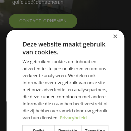
golfclub@dehaenen.nl
CONTACT OPNEMEN
×
Deze website maakt gebruik
van cookies.
We gebruiken cookies om inhoud en
advertenties te personaliseren en om ons
verkeer te analyseren. We delen ook
informatie over uw gebruik van onze site
Laan der Continenten 70
met onze advertentie- en analysepartners,
die deze kunnen combineren met andere
4847DG Teteringen (Breda)
informatie die u aan hen heeft verstrekt of
die zij hebben verzameld door uw gebruik
+31 (0) 76 5716714
van hun diensten.
Privacybeleid
(Di/Do van 09.00 tot 12.00 uur)
Strikt
Prestatie
Targeting