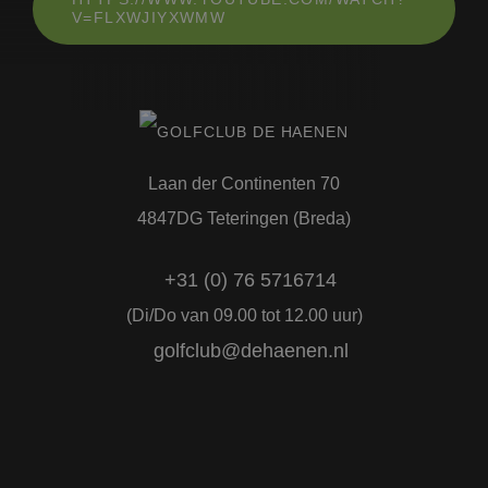
V=FLXWJIYXWMW
Naam
Aanbieder
/
Domein
Vervaldatum
CookieScriptConsent
4 weken 2
CookieScript
dagen
www.golfclubdehaenen.nl
Laan der Continenten 70
4847DG Teteringen (Breda)
PHPSESSID
Sessie
+31 (0) 76 5716714
PHP.net
www.golfclubdehaenen.nl
(Di/Do van 09.00 tot 12.00 uur)
golfclub@dehaenen.nl
Google Privacy Policy