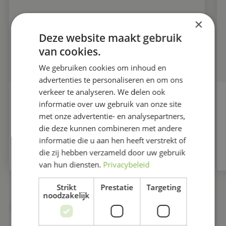
×
Deze website maakt gebruik
van cookies.
We gebruiken cookies om inhoud en
advertenties te personaliseren en om ons
verkeer te analyseren. We delen ook
informatie over uw gebruik van onze site
'T HAENTJE VAN HET JAAR 2022 UITGEREIKT.
met onze advertentie- en analysepartners,
die deze kunnen combineren met andere
informatie die u aan hen heeft verstrekt of
LEES VERDER
die zij hebben verzameld door uw gebruik
van hun diensten.
Privacybeleid
Strikt
Prestatie
Targeting
noodzakelijk
MEER NIEUWS