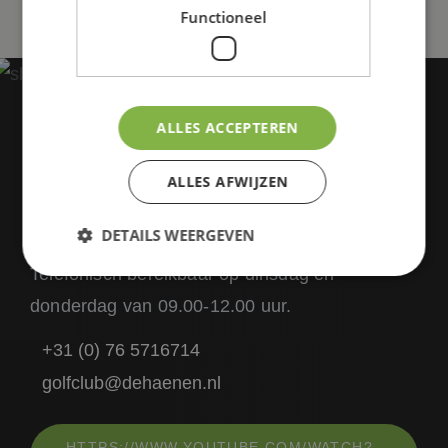
Functioneel
OOK LID WORDEN VAN DE
GOLFCLUB?
ALLES ACCEPTEREN
We verwelkomen u graag!
ALLES AFWIJZEN
Neem vrijblijvend contact met ons op.
DETAILS WEERGEVEN
Telefonisch bereikbaar op dinsdag en
donderdag van 09.00-12.00 uur.
Strikt noodzakelijk
Prestatie
Targeting
Functioneel
+31 (0) 76 5716714
golfclub@dehaenen.nl
Strikt noodzakelijke cookies maken de
kernfunctionaliteiten van de website mogelijk, zoals
gebruikersaanmelding en accountbeheer. De
website kan niet goed worden gebruikt zonder de
strikt noodzakelijke cookies.
HTTPS://WWW.YOUTUBE.COM/WATCH?