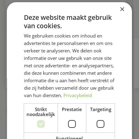
×
Deze website maakt gebruik
van cookies.
We gebruiken cookies om inhoud en
advertenties te personaliseren en om ons
verkeer te analyseren. We delen ook
SOLHEIM CUP 12-9-26 | GA JE MEE MET DE BUS?
informatie over uw gebruik van onze site
met onze advertentie- en analysepartners,
LEES VERDER
die deze kunnen combineren met andere
informatie die u aan hen heeft verstrekt of
die zij hebben verzameld door uw gebruik
van hun diensten.
Privacybeleid
Strikt
Prestatie
Targeting
MEER NIEUWS
noodzakelijk
Functioneel