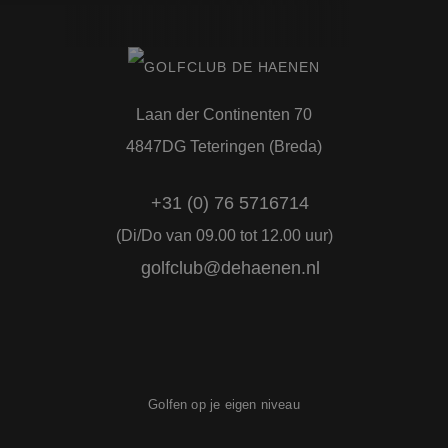
Naam
Aanbieder
/
Domein
Vervaldatum
CookieScriptConsent
4 weken 2
CookieScript
dagen
www.golfclubdehaenen.nl
Laan der Continenten 70
4847DG Teteringen (Breda)
+31 (0) 76 5716714
PHPSESSID
(Di/Do van 09.00 tot 12.00 uur)
Sessie
PHP.net
www.golfclubdehaenen.nl
golfclub@dehaenen.nl
Google Privacy Policy
Golfen op je eigen niveau