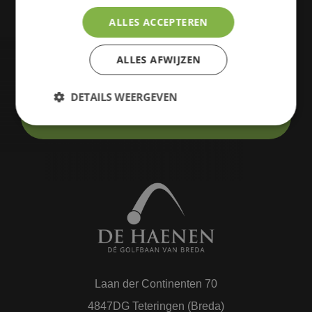
donderdag van 09.00-12.00 uur.
ALLES ACCEPTEREN
+31 (0) 76 5716714
ALLES AFWIJZEN
golfclub@dehaenen.nl
DETAILS WEERGEVEN
HTTPS://WWW.YOUTUBE.COM/WATCH?
V=FLXWJIYXWMW
Strikt noodzakelijk
Prestatie
Targeting
Functioneel
Strikt noodzakelijke cookies maken de
kernfunctionaliteiten van de website mogelijk, zoals
gebruikersaanmelding en accountbeheer. De
website kan niet goed worden gebruikt zonder de
strikt noodzakelijke cookies.
Naam
Aanbieder
/
Domein
Vervaldatum
Laan der Continenten 70
CookieScriptConsent
4 weken 2
CookieScript
dagen
www.golfclubdehaenen.nl
4847DG Teteringen (Breda)