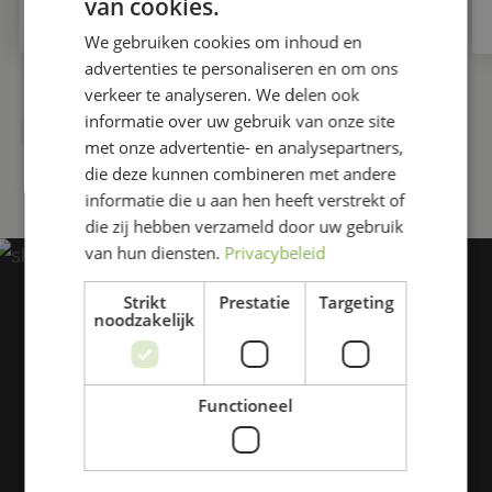
van cookies.
We gebruiken cookies om inhoud en
advertenties te personaliseren en om ons
verkeer te analyseren. We delen ook
informatie over uw gebruik van onze site
MEER NIEUWS
met onze advertentie- en analysepartners,
die deze kunnen combineren met andere
informatie die u aan hen heeft verstrekt of
die zij hebben verzameld door uw gebruik
van hun diensten.
Privacybeleid
OOK LID WORDEN VAN DE
Strikt
Prestatie
Targeting
GOLFCLUB?
noodzakelijk
We verwelkomen u graag!
Functioneel
Neem vrijblijvend contact met ons op.
Telefonisch bereikbaar op dinsdag en