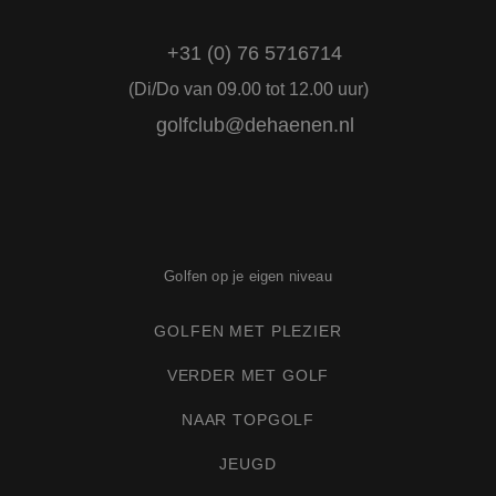
+31 (0) 76 5716714
(Di/Do van 09.00 tot 12.00 uur)
golfclub@dehaenen.nl
PHPSESSID
Sessie
PHP.net
www.golfclubdehaenen.nl
Golfen op je eigen niveau
Google Privacy Policy
GOLFEN MET PLEZIER
VERDER MET GOLF
NAAR TOPGOLF
JEUGD